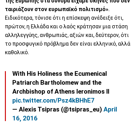
της Ευρώπης στα σύνορα είχαμε σκηνές που δεν
ταιριάζουν στον ευρωπαϊκό πολιτισμό»
.
Ειδικότερα, τόνισε ότι η επίσκεψη ανέδειξε ότι,
πρώτον, η Ελλάδα και ο λαός κράτησαν μια στάση
αλληλεγγύης, ανθρωπιάς, αξιών και, δεύτερον, ότι
το προσφυγικό πρόβλημα δεν είναι ελληνικό, αλλά
καθολικό.
With His Holiness the Ecumenical
Patriarch Bartholomew and the
Archbishop of Athens Ieronimos II
pic.twitter.com/Psz4kBHhE7
— Alexis Tsipras (@tsipras_eu)
April
16, 2016