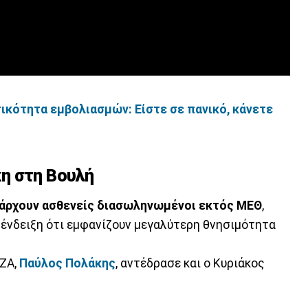
κότητα εμβολιασμών: Είστε σε πανικό, κάνετε
η στη Βουλή
πάρχουν ασθενείς διασωληνωμένοι εκτός ΜΕΘ
,
ένδειξη ότι εμφανίζουν μεγαλύτερη θνησιμότητα
ΙΖΑ,
Παύλος Πολάκης
, αντέδρασε και ο Κυριάκος