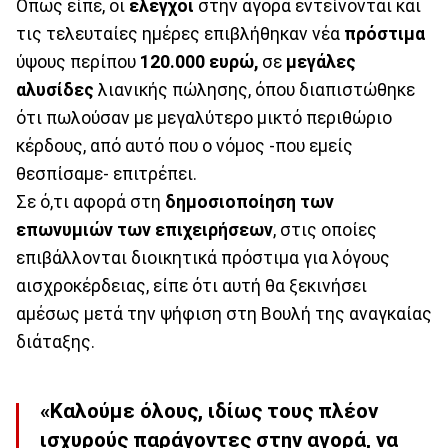
Όπως είπε, οι
έλεγχοι
στην αγορά εντείνονται και
τις τελευταίες ημέρες επιβλήθηκαν νέα
πρόστιμα
ύψους περίπου
120.000 ευρώ,
σε
μεγάλες
αλυσίδες
λιανικής πώλησης, όπου διαπιστώθηκε
ότι πωλούσαν με μεγαλύτερο μικτό περιθώριο
κέρδους, από αυτό που ο νόμος -που εμείς
θεσπίσαμε- επιτρέπει.
Σε ό,τι αφορά στη
δημοσιοποίηση των
επωνυμιών των επιχειρήσεων
, στις οποίες
επιβάλλονται διοικητικά πρόστιμα για λόγους
αισχροκέρδειας, είπε ότι αυτή θα ξεκινήσει
αμέσως μετά την ψήφιση στη Βουλή της αναγκαίας
διάταξης.
«Καλούμε όλους, ιδίως τους πλέον
ισχυρούς παράγοντες στην αγορά, να