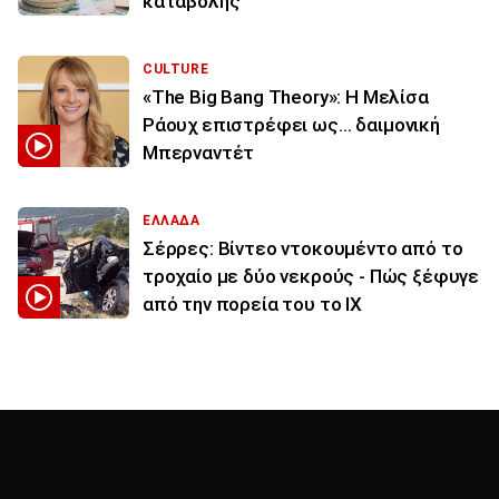
καταβολής
CULTURE
«The Big Bang Theory»: Η Μελίσα
Ράουχ επιστρέφει ως… δαιμονική
Μπερναντέτ
ΕΛΛΑΔΑ
Σέρρες: Βίντεο ντοκουμέντο από το
τροχαίο με δύο νεκρούς - Πώς ξέφυγε
από την πορεία του το ΙΧ