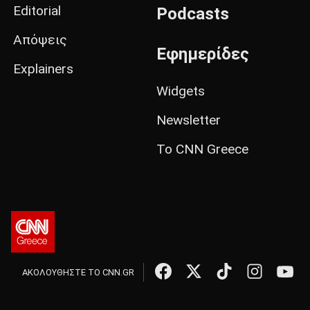
Editorial
Podcasts
Απόψεις
Εφημερίδες
Explainers
Widgets
Newsletter
Το CNN Greece
ΑΚΟΛΟΥΘΗΣΤΕ ΤΟ CNN.GR