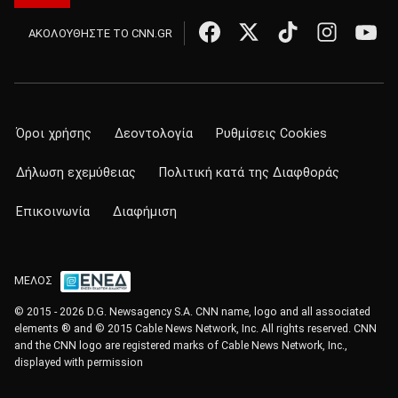
ΑΚΟΛΟΥΘΗΣΤΕ ΤΟ CNN.GR
Όροι χρήσης
Δεοντολογία
Ρυθμίσεις Cookies
Δήλωση εχεμύθειας
Πολιτική κατά της Διαφθοράς
Επικοινωνία
Διαφήμιση
ΜΕΛΟΣ
© 2015 - 2026 D.G. Newsagency S.A. CNN name, logo and all associated
elements ® and © 2015 Cable News Network, Inc. All rights reserved. CNN
and the CNN logo are registered marks of Cable News Network, Inc.,
displayed with permission