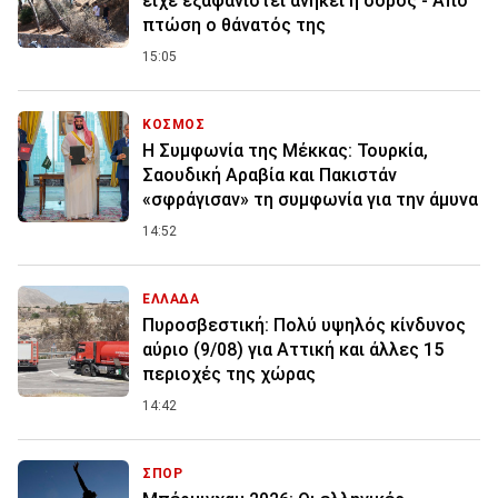
είχε εξαφανιστεί ανήκει η σορός - Από
πτώση ο θάνατός της
15:05
ΚΟΣΜΟΣ
Η Συμφωνία της Μέκκας: Τουρκία,
Σαουδική Αραβία και Πακιστάν
«σφράγισαν» τη συμφωνία για την άμυνα
14:52
ΕΛΛΑΔΑ
Πυροσβεστική: Πολύ υψηλός κίνδυνος
αύριο (9/08) για Αττική και άλλες 15
περιοχές της χώρας
14:42
ΣΠΟΡ