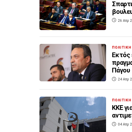
Σπαρτι
βουλε
26 Απρ 2
ΠΟΛΙΤΙΚΗ
Εκτός 
πραγμα
Πάγου
24 Απρ 2
ΠΟΛΙΤΙΚΗ
ΚΚΕ γι
αντιμε
04 Απρ 2