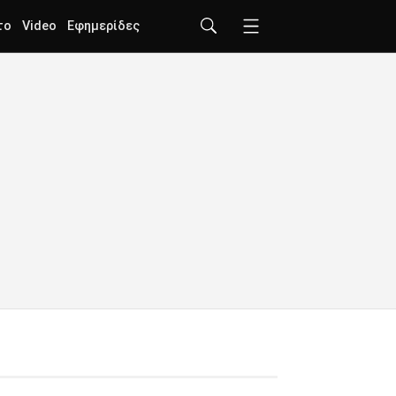
το
Video
Εφημερίδες