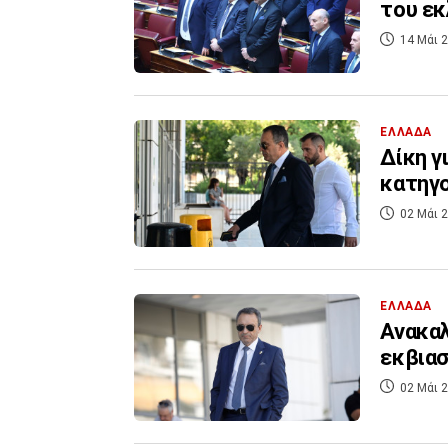
του ε
14 Μάι 2
ΕΛΛΑΔΑ
Δίκη γ
κατηγο
02 Μάι 2
ΕΛΛΑΔΑ
Ανακαλ
εκβιασ
02 Μάι 2