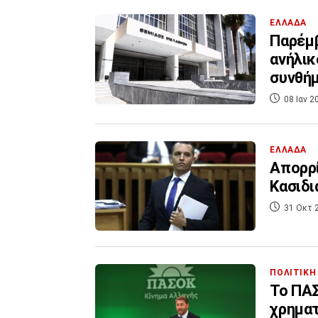
ΕΛΛΑΔΑ
Παρέμβ
ανήλικ
συνθή
08 Ιαν 2
ΕΛΛΑΔΑ
Απορρί
Κασιδι
31 Οκτ 
ΠΟΛΙΤΙΚΗ
Το ΠΑΣ
χρημα