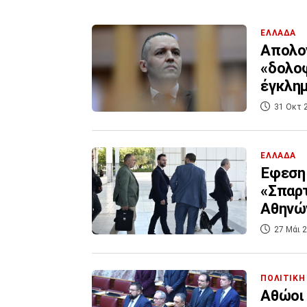
ΕΛΛΑΔΑ
Απολογ
«δολοφ
έγκλη
31 Οκτ 
ΕΛΛΑΔΑ
Έφεση 
«Σπαρτ
Αθηνώ
27 Μάι 2
ΠΟΛΙΤΙΚΗ
Αθώοι 