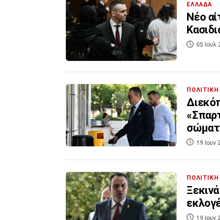
ΕΛΛΑΔΑ
Νέο αί
Κασιδι
05 Ιουλ 
ΠΟΛΙΤΙΚΗ
Διεκόπ
«Σπαρτ
σώματ
19 Ιουν 
ΠΟΛΙΤΙΚΗ
Ξεκινά
εκλογ
19 Ιουν 