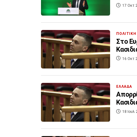
17 Οκτ 
ΠΟΛΙΤΙΚΗ
Στο Ευ
Κασιδι
16 Οκτ 
ΕΛΛΑΔΑ
Απορρί
Κασιδι
18 Ιουλ 