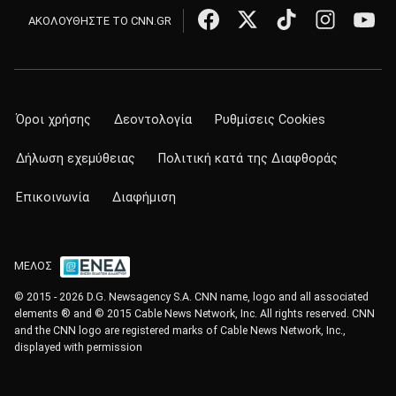
ΑΚΟΛΟΥΘΗΣΤΕ ΤΟ CNN.GR
Όροι χρήσης
Δεοντολογία
Ρυθμίσεις Cookies
Δήλωση εχεμύθειας
Πολιτική κατά της Διαφθοράς
Επικοινωνία
Διαφήμιση
ΜΕΛΟΣ
© 2015 - 2026 D.G. Newsagency S.A. CNN name, logo and all associated
elements ® and © 2015 Cable News Network, Inc. All rights reserved. CNN
and the CNN logo are registered marks of Cable News Network, Inc.,
displayed with permission