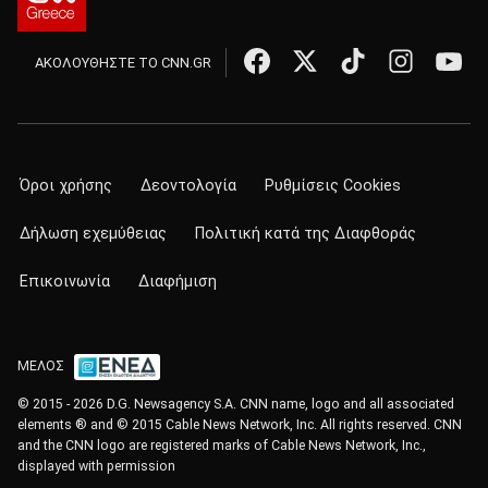
ΑΚΟΛΟΥΘΗΣΤΕ ΤΟ CNN.GR
Όροι χρήσης
Δεοντολογία
Ρυθμίσεις Cookies
Δήλωση εχεμύθειας
Πολιτική κατά της Διαφθοράς
Επικοινωνία
Διαφήμιση
ΜΕΛΟΣ
© 2015 - 2026 D.G. Newsagency S.A. CNN name, logo and all associated
elements ® and © 2015 Cable News Network, Inc. All rights reserved. CNN
and the CNN logo are registered marks of Cable News Network, Inc.,
displayed with permission