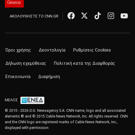
ΑΚΟΛΟΥΘΗΣΤΕ ΤΟ CNN.GR
Όροι χρήσης
Δεοντολογία
Ρυθμίσεις Cookies
Δήλωση εχεμύθειας
Πολιτική κατά της Διαφθοράς
Επικοινωνία
Διαφήμιση
ΜΕΛΟΣ
© 2015 - 2026 D.G. Newsagency S.A. CNN name, logo and all associated
elements ® and © 2015 Cable News Network, Inc. All rights reserved. CNN
and the CNN logo are registered marks of Cable News Network, Inc.,
displayed with permission