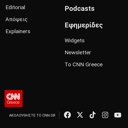
Editorial
Podcasts
Απόψεις
Εφημερίδες
Explainers
Widgets
Newsletter
Το CNN Greece
ΑΚΟΛΟΥΘΗΣΤΕ ΤΟ CNN.GR