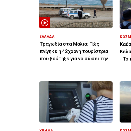
ΕΛΛΑΔΑ
ΚΟΣΜ
Τραγωδία στα Μάλια: Πώς
Καύσ
πνίγηκε η 42χρονη τουρίστρια
Κελσ
που βούτηξε για να σώσει την
- Το
43χρονη φίλη της
τελε
ΚΟΣΜ
ΧΡΗΜΑ