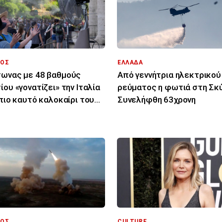
ΟΣ
ΕΛΛΑΔΑ
ωνας με 48 βαθμούς
Από γεννήτρια ηλεκτρικού
ίου «γονατίζει» την Ιταλία
ρεύματος η φωτιά στη Σκύ
 πιο καυτό καλοκαίρι του
Συνελήφθη 63χρονη
υταίου αιώνα
ΟΣ
CULTURE