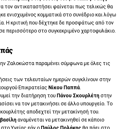
να τον αντικαταστήσει φαίνεται πως τελικώς θα
γήκε ενισχυμένος κομματικά στο συνέδριο και λόγω
ία. Η κριτική που δέχτηκε δε προσφάτως από τον
εσε περισσότερο στο συγκεκριμένο χαρτοφυλάκιο.
ππάς
την Ζαλοκώστα παραμένει σύμφωνα με όλες τις
ινήσεις των τελευταίων ημερών συγκλίνουν στην
πουργού Επικρατείας
Νίκου
Παππά
.
θυμεί την διατήρηση του
Πάνου
Σκουρλέτη
στην
ίσει να τον μετακινήσει σε άλλο υπουργείο. Το
 Σκουρλέτης αποδεχτεί την μετακίνησή του.
βασίλη
αναμένεται να μετακινηθεί σε κάποιο
στο Υγείας εάν ο
Παύλος
Πολάκης
θα πάει στο