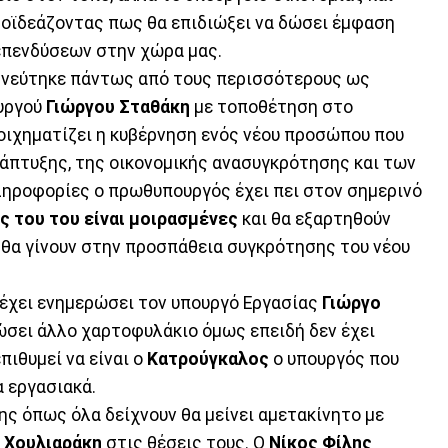
οϊδεάζοντας πως θα επιδιώξει να δώσει έμφαση
 επενδύσεων στην χώρα μας.
ηνεύτηκε πάντως από τους περισσότερους ως
ουργού
Γιώργου
Σταθάκη
με τοποθέτηση στο
οιχηματίζει η κυβέρνηση ενός νέου προσώπου που
νάπτυξης, της οικονομικής ανασυγκρότησης και των
ληροφορίες ο πρωθυπουργός έχει πει στον σημερινό
 του του είναι μοιρασμένες
και θα εξαρτηθούν
θα γίνουν στην προσπάθεια συγκρότησης του νέου
 έχει ενημερώσει τον υπουργό Εργασίας
Γιώργο
ώσει άλλο χαρτοφυλάκιο όμως επειδή δεν έχει
πιθυμεί να είναι ο
Κατρούγκαλος
ο υπουργός που
α εργασιακά.
ης όπως όλα δείχνουν θα μείνει αμετακίνητο με
Χουλιαράκη
στις θέσεις τους. Ο
Νίκος
Φίλης