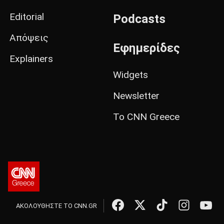
Editorial
Podcasts
Απόψεις
Εφημερίδες
Explainers
Widgets
Newsletter
Το CNN Greece
ΑΚΟΛΟΥΘΗΣΤΕ ΤΟ CNN.GR