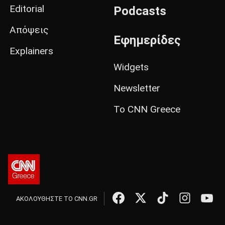
Editorial
Podcasts
Απόψεις
Εφημερίδες
Explainers
Widgets
Newsletter
Το CNN Greece
ΑΚΟΛΟΥΘΗΣΤΕ ΤΟ CNN.GR