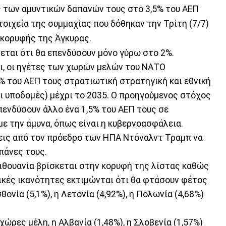
 των αμυντικών δαπανών τους στο 3,5% του ΑΕΠ
οιχεία της συμμαχίας που δόθηκαν την Τρίτη (7/7)
 κορυφής της Άγκυρας.
εται ότι θα επενδύσουν μόνο γύρω στο 2%.
ι, οι ηγέτες των χωρών μελών του ΝΑΤΟ
% του ΑΕΠ τους στρατιωτική στρατηγική και εθνική
ι υποδομές) μέχρι το 2035. Ο προηγούμενος στόχος
πενδύσουν άλλο ένα 1,5% του ΑΕΠ τους σε
ε την άμυνα, όπως είναι η κυβερνοασφάλεια.
εις από τον πρόεδρο των ΗΠΑ Ντόναλντ Τραμπ να
πάνες τους.
Λιθουανία βρίσκεται στην κορυφή της λίστας καθώς
τικές ικανότητες εκτιμώνται ότι θα φτάσουν φέτος
ονία (5,1%), η Λετονία (4,92%), η Πολωνία (4,68%)
χώρες μέλη, η Αλβανία (1,48%), η Σλοβενία (1,57%)