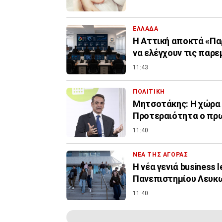
ΕΛΛΑΔΑ
Η Αττική αποκτά «Πα
να ελέγχουν τις παρε
11:43
ΠΟΛΙΤΙΚΗ
Μητσοτάκης: Η χώρα δ
Προτεραιότητα ο πρ
11:40
ΝΕΑ ΤΗΣ ΑΓΟΡΑΣ
Η νέα γενιά business 
Πανεπιστημίου Λευκ
11:40