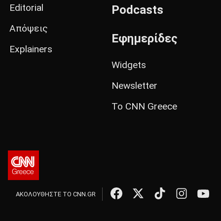
Editorial
Podcasts
Απόψεις
Εφημερίδες
Explainers
Widgets
Newsletter
Το CNN Greece
ΑΚΟΛΟΥΘΗΣΤΕ ΤΟ CNN.GR