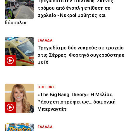
Τραγωδία στην Ταϊλάνδη: Σκηνές
τρόμου από ένοπλη επίθεση σε
σχολείο - Νεκροί μαθητές και
δάσκαλοι
ΕΛΛΑΔΑ
Τραγωδία με δύο νεκρούς σε τροχαίο
στις Σέρρες: Φορτηγό συγκρούστηκε
με ΙΧ
CULTURE
«The Big Bang Theory»: Η Μελίσα
Ράουχ επιστρέφει ως… δαιμονική
Μπερναντέτ
ΕΛΛΑΔΑ