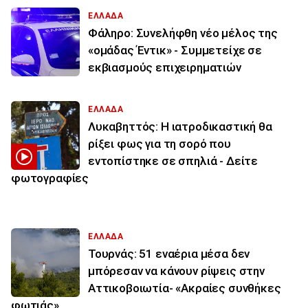
ΕΛΛΑΔΑ
Φάληρο: Συνελήφθη νέο μέλος της
«ομάδας Έντικ» - Συμμετείχε σε
εκβιασμούς επιχειρηματιών
ΕΛΛΑΔΑ
Λυκαβηττός: Η ιατροδικαστική θα
ρίξει φως για τη σορό που
εντοπίστηκε σε σπηλιά - Δείτε
φωτογραφίες
ΕΛΛΑΔΑ
Τουρνάς: 51 εναέρια μέσα δεν
μπόρεσαν να κάνουν ρίψεις στην
Αττικοβοιωτία- «Ακραίες συνθήκες
φωτιάς»