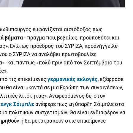
πρωθυπουργός εμφανίζεται αισιόδοξος πως
κά βήματα
- πράγμα που, βεβαίως, προϋποθέτει και
ας». Ενώ, ως πρόεδρος του ΣΥΡΙΖΑ, προανήγγειλε
ένου ο ΣΥΡΙΖΑ να αναλάβει πρωτοβουλίες
α» -και πάντως «πολύ πριν από τον Σεπτέμβριο του
ές».
από τις επικείμενες
γερμανικές εκλογές
, εξέφρασε
ου θα είναι «κοντά σε μια Ευρώπη των συναινέσεων,
λιτικές λιτότητας». Αναφερόμενος δε, στον
ανγκ Σόιμπλε
ανέφερε πως «η ύπαρξη Σόιμπλε στο
σμα πολιτικών συσχετισμών. Θα είναι ενδιαφέρον να
τηρηθούν ή θα μετατραπούν στις επικείμενες