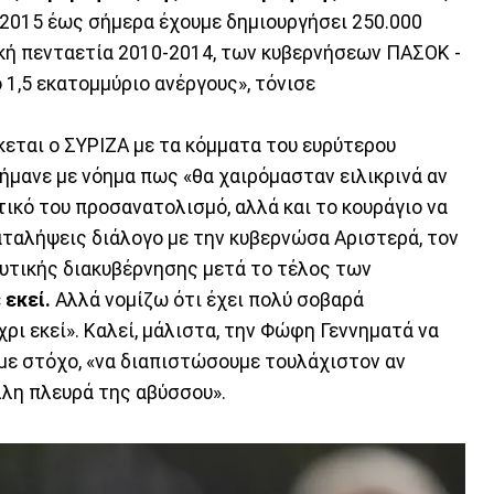
υ 2015 έως σήμερα έχουμε δημιουργήσει 250.000
κή πενταετία 2010-2014, των κυβερνήσεων ΠΑΣΟΚ -
 1,5 εκατομμύριο ανέργους», τόνισε
κεται ο ΣΥΡΙΖΑ με τα κόμματα του ευρύτερου
σήμανε με νόημα πως «θα χαιρόμασταν ειλικρινά αν
ικό του προσανατολισμό, αλλά και το κουράγιο να
καταλήψεις διάλογο με την κυβερνώσα Αριστερά, τον
ευτικής διακυβέρνησης μετά το τέλος των
 εκεί.
Αλλά νομίζω ότι έχει πολύ σοβαρά
ρι εκεί». Καλεί, μάλιστα, την Φώφη Γεννηματά να
με στόχο, «να διαπιστώσουμε τουλάχιστον αν
λλη πλευρά της αβύσσου».