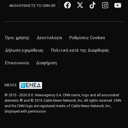
ΑΚΟΛΟΥΘΗΣΤΕ ΤΟ CNN.GR
Όροι χρήσης
Δεοντολογία
Ρυθμίσεις Cookies
Δήλωση εχεμύθειας
Πολιτική κατά της Διαφθοράς
Επικοινωνία
Διαφήμιση
ΜΕΛΟΣ
© 2015 - 2026 D.G. Newsagency S.A. CNN name, logo and all associated
elements ® and © 2015 Cable News Network, Inc. All rights reserved. CNN
and the CNN logo are registered marks of Cable News Network, Inc.,
displayed with permission