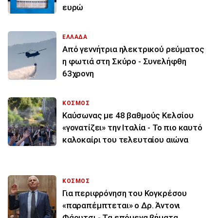
ευρώ
ΕΛΛΑΔΑ
Από γεννήτρια ηλεκτρικού ρεύματος
η φωτιά στη Σκύρο - Συνελήφθη
63χρονη
ΚΟΣΜΟΣ
Καύσωνας με 48 βαθμούς Κελσίου
«γονατίζει» την Ιταλία - Το πιο καυτό
καλοκαίρι του τελευταίου αιώνα
ΚΟΣΜΟΣ
Για περιφρόνηση του Κογκρέσου
«παραπέμπτεται» ο Δρ. Άντονι
Φάουτσι - Τα επόμενα βήματα