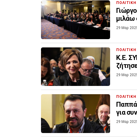
ΠΟΛΙΤΙΚΗ
Γιώργο
μιλάω 
29 Μαρ 202
ΠΟΛΙΤΙΚΗ
Κ.Ε. Σ
ζήτησε
29 Μαρ 202
ΠΟΛΙΤΙΚΗ
Παππάς
για συ
29 Μαρ 202