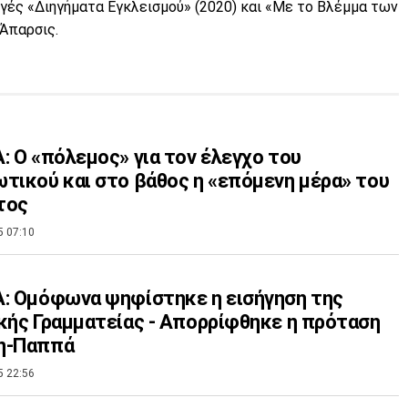
ογές «Διηγήματα Εγκλεισμού» (2020) και «Με το Βλέμμα των
 Άπαρσις.
: Ο «πόλεμος» για τον έλεγχο του
τικού και στο βάθος η «επόμενη μέρα» του
τος
5 07:10
: Ομόφωνα ψηφίστηκε η εισήγηση της
κής Γραμματείας - Απορρίφθηκε η πρόταση
η-Παππά
5 22:56