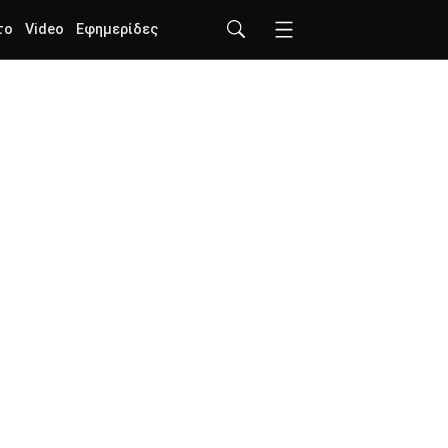
το
Video
Εφημερίδες