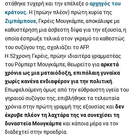
στάθηκε τυχερή και την επέλεξε ο
αρχηγός του
κράτους.
Η (πρώην πλέον) πρώτη κυρία της
Ζιμπάμπουε
, Γκρέις Μουγκάμπε, αποκάλυψε με
καθυστέρηση μια άσβεστη δίψα για την εξουσία, η
οποία έσπρωξε τελικά στον γκρεμό το καθεστώς
του συζύγου της, σχολιάζει το AFP.
Η 52χρονη Γκρέις, πρώην ιδιαιτέρα γραμματέας
του Ρόμπερτ Μουγκάμπε, θεωρείτο για
αρκετά
χρόνια ως μια ματαιόδοξη, επιπόλαιη γυναίκα
χωρίς κανένα ενδιαφέρον για την πολιτική
.
Επωφελούμενη όμως από την εύθραυστη υγεία του
γηραιού συζύγου της, επιβλήθηκε τα τελευταία
χρόνια στην πρώτη γραμμή της εξουσίας και
δεν
έκρυβε πλέον τη λαχτάρα της να συνεχίσει τη
δυναστεία Μουγκάμπε
και κάποια μέρα να τον
διαδεχτεί στην προεδρία.