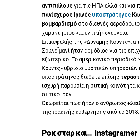
αντιπάλους
για τις ΗΠΑ αλλά και για
πανίσχυρος Ιρανός
υποστράτηγος
Κα
βομβαρδισμό
στο διεθνές αεροδρόμι
χαρακτήρισε «αμυντική» ενέργεια.
Επικεφαλής της «Δύναμης Κουντς», από
ΣουλεΪμανί ήταν αρμόδιος για τις επι
εξωτερικό. Το αμερικανικό περιοδικό 
Κουντς» υβρίδιο μυστικών υπηρεσιών 
υποστράτηγος διέθετε επίσης
τεράστ
ισχυρή παρουσία η σιιτική κοινότητα κ
σιιτικό Ιράν.
Θεωρείται πως ήταν ο άνθρωπος-κλειδ
της ιρακινής κυβέρνησης από το 2018.
Ροκ σταρ και… Instagramer