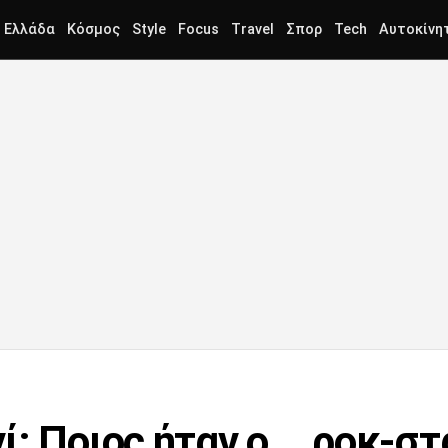
Ελλάδα
Κόσμος
Style
Focus
Travel
Σπορ
Tech
Αυτοκίνη
ί: Ποιος ήταν ο... ροκ-σ