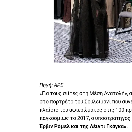
Πηγή: APE
«Για τους σιίτες στη Μέση Ανατολή»,
στο πορτρέτο του Σουλεϊμανί που συν
πλαίσιο του αφιερώματος στις 100 π
παγκοσμίως το 2017, ο υποστράτηγος 
Έρβιν Ρόμελ και της Λέιντι Γκάγκα».