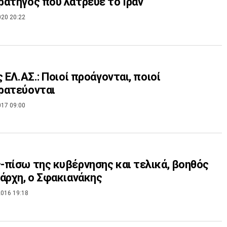
ατηγός που λάτρευε το Ιράν
020 20:22
ς ΕΛ.ΑΣ.: Ποιοί προάγονται, ποιοί
ρατεύονται
017 09:00
πίσω της κυβέρνησης και τελικά, βοηθός
άρχη, ο Σφακιανάκης
016 19:18