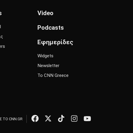
s
Video
l
Podcasts
ις
Εφημερίδες
ers
Widgets
Newsletter
Το CNN Greece
 ΤΟ CNN.GR