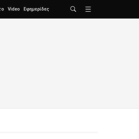
το
Video
Εφημερίδες