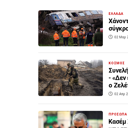
ΕΛΛΑΔΑ
Χάνοντ
σύγκρο
02 Μαρ 
ΚΟΣΜΟΣ
Συνελή
- «Δεν
ο Ζελέ
02 Απρ 2
ΠΡΟΣΩΠΑ
Κασέμ 