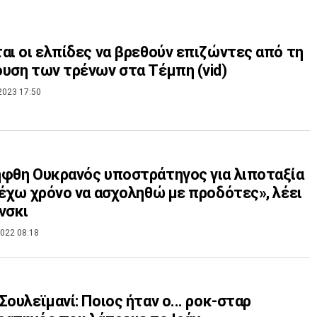
αι οι ελπίδες να βρεθούν επιζώντες από τη
υση των τρένων στα Τέμπη (vid)
2023 17:50
φθη Ουκρανός υποστράτηγος για λιποταξία
 έχω χρόνο να ασχοληθώ με προδότες», λέει
νσκι
022 08:18
Σουλεϊμανί: Ποιος ήταν ο... ροκ-σταρ