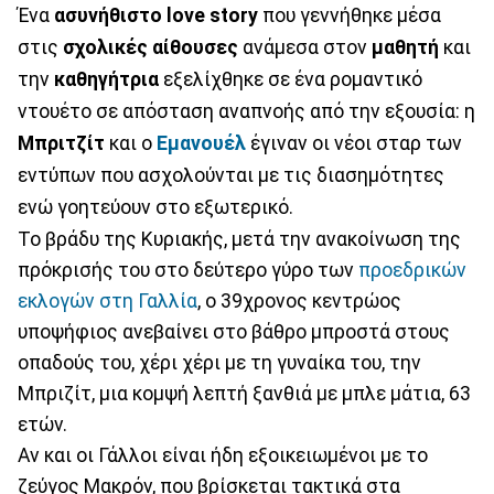
Ένα
ασυνήθιστο love story
που γεννήθηκε μέσα
στις
σχολικές αίθουσες
ανάμεσα στον
μαθητή
και
την
καθηγήτρια
εξελίχθηκε σε ένα ρομαντικό
ντουέτο σε απόσταση αναπνοής από την εξουσία: η
Μπριτζίτ
και ο
Εμανουέλ
έγιναν οι νέοι σταρ των
εντύπων που ασχολούνται με τις διασημότητες
ενώ γοητεύουν στο εξωτερικό.
Το βράδυ της Κυριακής, μετά την ανακοίνωση της
πρόκρισής του στο δεύτερο γύρο των
προεδρικών
εκλογών στη Γαλλία
, ο 39χρονος κεντρώος
υποψήφιος ανεβαίνει στο βάθρο μπροστά στους
οπαδούς του, χέρι χέρι με τη γυναίκα του, την
Μπριζίτ, μια κομψή λεπτή ξανθιά με μπλε μάτια, 63
ετών.
Αν και οι Γάλλοι είναι ήδη εξοικειωμένοι με το
ζεύγος Μακρόν, που βρίσκεται τακτικά στα