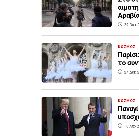
αιματη
Αραβί
29 Οκτ 
ΚΟΣΜΟΣ
Παρίσι
το συν
24 Δεκ 2
ΚΟΣΜΟΣ
Παναγί
υποσχ
16 Απρ 2