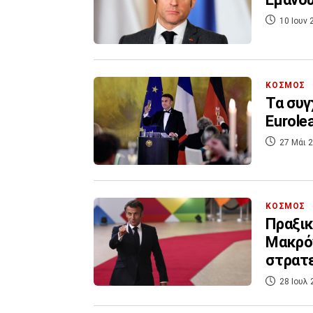
10 Ιουν 
ΚΟΣΜΟΣ
Τα συγ
Eurole
27 Μάι 2
ΚΟΣΜΟΣ
Πραξικ
Μακρόν
στρατ
28 Ιουλ 