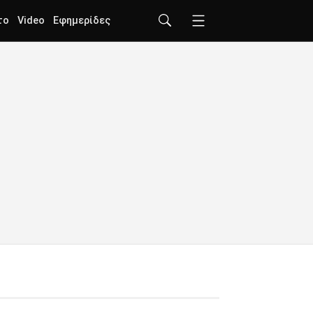
το
Video
Εφημερίδες