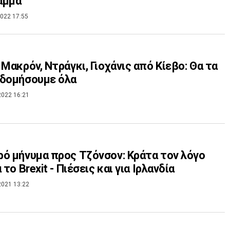
αμμα
022 17:55
 Μακρόν, Ντράγκι, Γιοχάνις από Κίεβο: Θα τα
οδομήσουμε όλα
2022 16:21
ό μήνυμα προς Τζόνσον: Κράτα τον λόγο
 το Brexit - Πιέσεις και για Ιρλανδία
2021 13:22