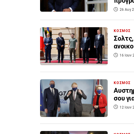
πρόγρ
26 Αυγ 2
ΚΟΣΜΟΣ
Σολτς,
ανοικ
16 Ιουν 
ΚΟΣΜΟΣ
Αυστηρ
σου για
12 Ιουν 