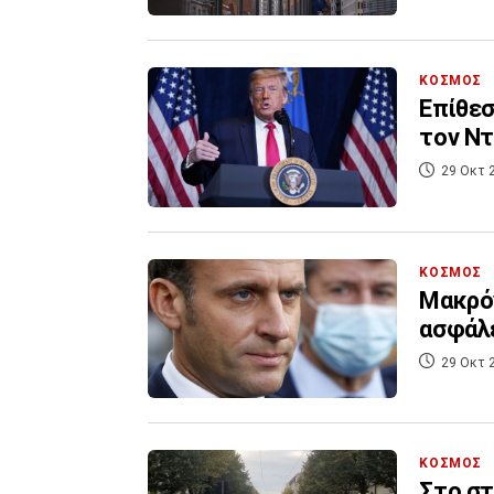
ΚΟΣΜΟΣ
Επίθεσ
τον Ν
29 Οκτ 
ΚΟΣΜΟΣ
Μακρόν
ασφάλε
29 Οκτ 
ΚΟΣΜΟΣ
Στο στ