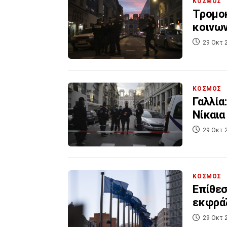
ΚΟΣΜΟΣ
Τρομοκ
κοινων
29 Οκτ 
ΚΟΣΜΟΣ
Γαλλία
Νίκαια
29 Οκτ 
ΚΟΣΜΟΣ
Επίθεσ
εκφράζ
29 Οκτ 