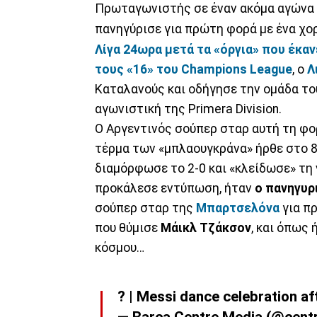
Πρωταγωνιστής σε έναν ακόμα αγώνα
πανηγύρισε για πρώτη φορά με ένα χο
Λίγα 24ωρα μετά τα «όργια» που έκα
τους «16» του Champions League
, ο
Λ
Καταλανούς και οδήγησε την ομάδα το
αγωνιστική της Primera Division.
Ο Αργεντινός σούπερ σταρ αυτή τη φο
τέρμα των «μπλαουγκράνα» ήρθε στο 8
διαμόρφωσε το 2-0 και «κλείδωσε» τη 
προκάλεσε εντύπωση, ήταν
ο πανηγυρ
σούπερ σταρ της
Μπαρτσελόνα
για π
που θύμισε
Μάικλ
Τζάκσον
, και όπως 
κόσμου…
? | Messi dance celebration af