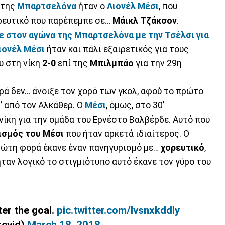
 της
Μπαρτσελόνα
ήταν ο
Λιονέλ Μέσι
, που
ρευτικό που παρέπεμπε σε…
Μάικλ
Τζάκσον
.
νε στον αγώνα της Μπαρτσελόνα με την Τσέλσι για
ιονέλ Μέσι
ήταν και πάλι εξαιρετικός για τους
υ στη νίκη
2-0
επί της
Μπιλμπάο
για την 29η
ρά δεν… άνοιξε τον χορό των γκολ, αφού το πρώτο
’ από τον Αλκάθερ. Ο
Μέσι
, όμως, στο 30’
νίκη για την ομάδα του Ερνέστο Βαλβέρδε. Αυτό που
ισμός του Μέσι
που ήταν αρκετά ιδιαίτερος. Ο
ρώτη φορά έκανε έναν πανηγυρισμό με…
χορευτικό
,
ήταν λογικό το στιγμιότυπο αυτό έκανε τον γύρο του
ter the goal.
pic.twitter.com/lvsnxkddly