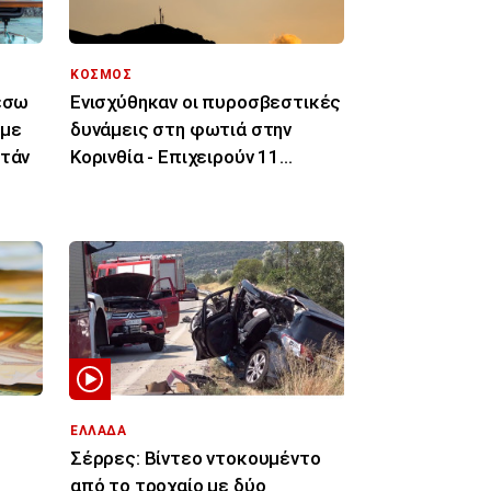
ΚΟΣΜΟΣ
μέσω
Ενισχύθηκαν οι πυροσβεστικές
 με
δυνάμεις στη φωτιά στην
στάν
Κορινθία - Επιχειρούν 11
εναέρια μέσα
ΕΛΛΑΔΑ
Σέρρες: Βίντεο ντοκουμέντο
από το τροχαίο με δύο