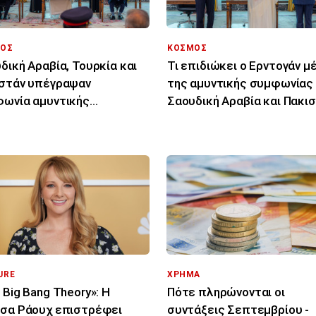
ΟΣ
ΚΟΣΜΟΣ
δική Αραβία, Τουρκία και
Τι επιδιώκει ο Ερντογάν 
στάν υπέγραψαν
της αμυντικής συμφωνίας
ωνία αμυντικής
Σαουδική Αραβία και Πακι
ργασίας
URE
ΧΡΗΜΑ
 Big Bang Theory»: Η
Πότε πληρώνονται οι
σα Ράουχ επιστρέφει
συντάξεις Σεπτεμβρίου -