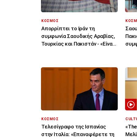
ΚΟΣΜΟΣ
ΚΟΣΜ
Απορρίπτει το Ιράν τη
Σαου
συμφωνία Σαουδικής Αραβίας,
Πακι
Τουρκίας και Πακιστάν - «Είναι
συμφ
μόνο στα χαρτιά»
συνε
ΚΟΣΜΟΣ
CULT
Τελεσίγραφο της Ισπανίας
«The
στην Ιταλία: «Επαναφέρετε τη
Μελί