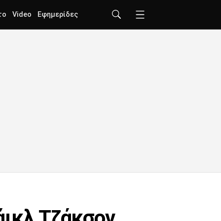
το
Video
Εφημερίδες
άικλ Τζάκσον