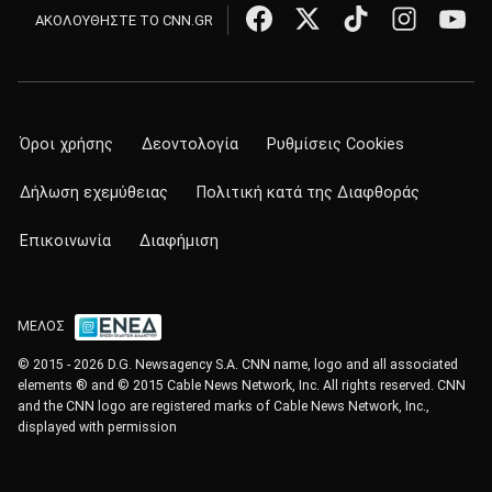
ΑΚΟΛΟΥΘΗΣΤΕ ΤΟ CNN.GR
Όροι χρήσης
Δεοντολογία
Ρυθμίσεις Cookies
Δήλωση εχεμύθειας
Πολιτική κατά της Διαφθοράς
Επικοινωνία
Διαφήμιση
ΜΕΛΟΣ
© 2015 - 2026 D.G. Newsagency S.A. CNN name, logo and all associated
elements ® and © 2015 Cable News Network, Inc. All rights reserved. CNN
and the CNN logo are registered marks of Cable News Network, Inc.,
displayed with permission