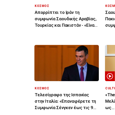
ΚΟΣΜΟΣ
ΚΟΣΜ
Απορρίπτει το Ιράν τη
Σαου
συμφωνία Σαουδικής Αραβίας,
Πακι
Τουρκίας και Πακιστάν - «Είναι
συμφ
μόνο στα χαρτιά»
συνε
ΚΟΣΜΟΣ
CULT
Τελεσίγραφο της Ισπανίας
«The
στην Ιταλία: «Επαναφέρετε τη
Μελί
Συμφωνία Σένγκεν έως τις 9
ως… 
Αυγούστου»