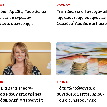
ΟΣ
ΚΟΣΜΟΣ
δική Αραβία, Τουρκία και
Τι επιδιώκει ο Ερντογάν 
στάν υπέγραψαν
της αμυντικής συμφωνίας
ωνία αμυντικής
Σαουδική Αραβία και Πακι
ργασίας
URE
ΧΡΗΜΑ
 Big Bang Theory»: Η
Πότε πληρώνονται οι
σα Ράουχ επιστρέφει
συντάξεις Σεπτεμβρίου -
δαιμονική Μπερναντέτ
Ποιες οι ημερομηνίες
καταβολής