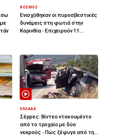
ΚΟΣΜΟΣ
μέσω
Ενισχύθηκαν οι πυροσβεστικές
 με
δυνάμεις στη φωτιά στην
στάν
Κορινθία - Επιχειρούν 11
εναέρια μέσα
ΕΛΛΑΔΑ
Σέρρες: Βίντεο ντοκουμέντο
από το τροχαίο με δύο
νεκρούς - Πώς ξέφυγε από την
πορεία του το ΙΧ