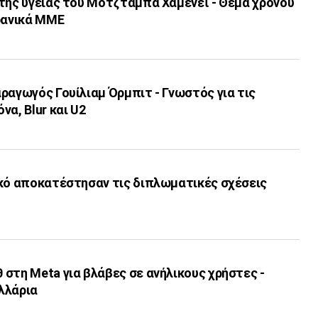
 της υγείας του Μοτζτάμπα Χαμενεΐ - Θέμα χρόνου
ιρανικά ΜΜΕ
ραγωγός Γουίλιαμ Όρμπιτ - Γνωστός για τις
να, Blur και U2
ικό αποκατέστησαν τις διπλωματικές σχέσεις
στη Meta για βλάβες σε ανήλικους χρήστες -
ολλάρια