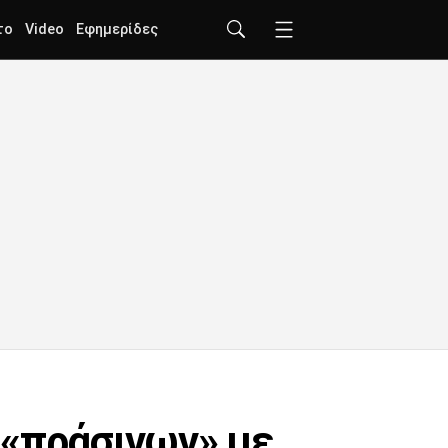
το
Video
Εφημερίδες
 «πράσινων» με