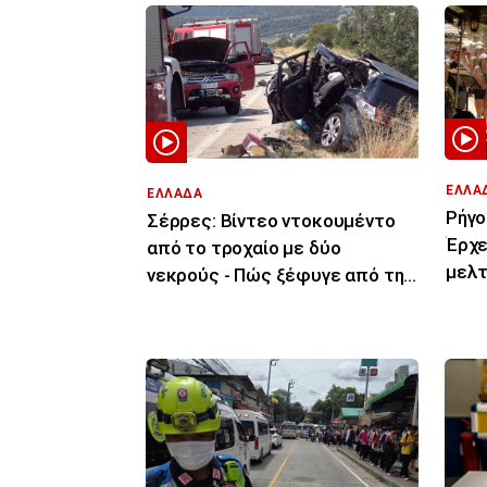
ΕΛΛΑ
ΕΛΛΑΔΑ
Ρήγο
Σέρρες: Βίντεο ντοκουμέντο
Έρχε
από το τροχαίο με δύο
μελτ
νεκρούς - Πώς ξέφυγε από την
περι
πορεία του το ΙΧ