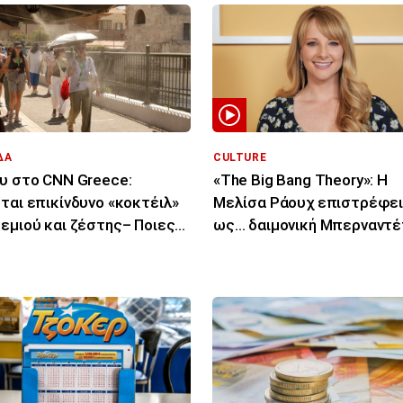
ΔΑ
CULTURE
υ στο CNN Greece:
«The Big Bang Theory»: Η
ται επικίνδυνο «κοκτέιλ»
Μελίσα Ράουχ επιστρέφε
εμιού και ζέστης– Ποιες
ως… δαιμονική Μπερναντέ
οχές θα επηρεάσει