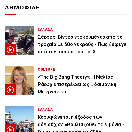
ΔΗΜΟΦΙΛΗ
ΕΛΛΑΔΑ
Σέρρες: Βίντεο ντοκουμέντο από το
τροχαίο με δύο νεκρούς - Πώς ξέφυγε
από την πορεία του το ΙΧ
CULTURE
«The Big Bang Theory»: Η Μελίσα
Ράουχ επιστρέφει ως… δαιμονική
Μπερναντέτ
ΕΛΛΑΔΑ
Κορυφώνεται η έξοδος των
αδειούχων: «Βουλιάζουν» τα λιμάνια -
Γεμάτα αναχωρούν τα ΚΤΕΛ