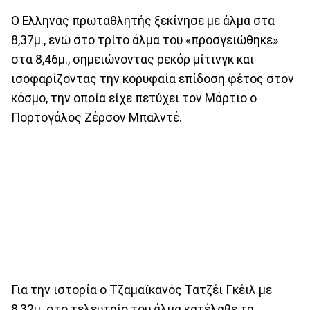
Ο Ελληνας πρωταθλητής ξεκίνησε με άλμα στα
8,37μ., ενώ στο τρίτο άλμα του «προσγειώθηκε»
στα 8,46μ., σημειώνοντας ρεκόρ μίτινγκ και
ισοφαρίζοντας την κορυφαία επίδοση φέτος στον
κόσμο, την οποία είχε πετύχει τον Μάρτιο ο
Πορτογάλος Ζέρσον Μπαλντέ.
Για την ιστορία ο Τζαμαϊκανός Τατζέι Γκέιλ με
8,32μ. στο τελευταίο του άλμα κατέλαβε τη