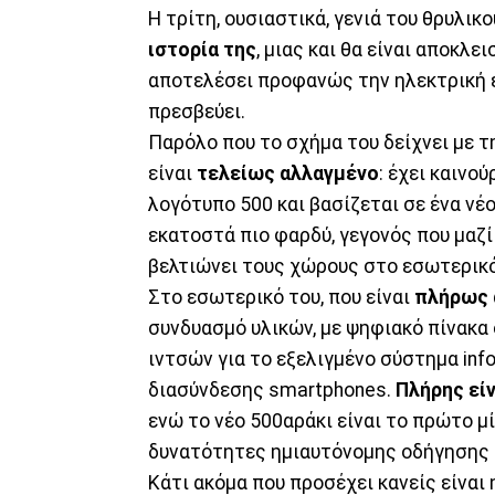
Η τρίτη, ουσιαστικά, γενιά του θρυλικο
ιστορία της
, μιας και θα είναι αποκλε
αποτελέσει προφανώς την ηλεκτρική εκ
πρεσβεύει.
Παρόλο που το σχήμα του δείχνει με τ
είναι
τελείως αλλαγμένο
: έχει καινο
λογότυπο 500 και βασίζεται σε ένα νέο
εκατοστά πιο φαρδύ, γεγονός που μαζί
βελτιώνει τους χώρους στο εσωτερικό
Στο εσωτερικό του, που είναι
πλήρως
συνδυασμό υλικών, με ψηφιακό πίνακα 
ιντσών για το εξελιγμένο σύστημα inf
διασύνδεσης smartphones.
Πλήρης είν
ενώ το νέο 500αράκι είναι το πρώτο μ
δυνατότητες ημιαυτόνομης οδήγησης 
Κάτι ακόμα που προσέχει κανείς είναι