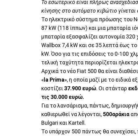
Το εσωτερικό είναι πλήρως ανασχεδιασμέ
κίνησης στο αυτόματο κιβώτιο γίνεται 
Το ηλεκτρικό σύστημα πρόωσης του Ne
87 kW (118 ίππων) και μια μπαταρία ι
μπαταρία εξασφαλίζει αυτονομία 320 
Wallbox 7,4 kW και σε 35 λεπτά έως 
kW. Όσο για τις επιδόσεις το 0-100 χλ
τελική ταχύτητα περιορίζεται ηλεκτρο
Αρχικά το νέο Fiat 500 θα είναι διαθέ
«
la Prima
», η οποία μαζί με το ειδικά 
κοστίζει
37.900 ευρώ
. Οι στάνταρ
εκδ
τις 30.000 ευρώ.
Για το λανσάρισμα, πάντως, δημιουργήθ
καθιερωθεί να λέγονται,
500αράκια
από
Bulgari και Kartell.
Το υπάρχον 500 πάντως θα συνεχίσει, 