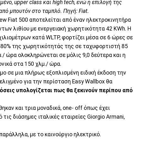
νο, upper class και high tech, ενώ η επιλογή της
από μπουτόν στο ταμπλό. Πηγή: Fiat.
w Fiat 500 αποτελείται από έναν ηλεκτροκινητήρα
όντων λιθίου με ενεργειακή χωρητικότητα 42 KWh. Η
χιλιομέτρων κατά WLTP, φορτίζει μέσα σε 6 ώρες σε
το 80% της χωρητικότητάς της σε ταχυφορτιστή 85
μ./ ώρα ολοκληρώνεται σε μόλις 9,0 δεύτερα και η
νικά στα 150 χλμ./ ώρα.
σιμο σε μια πλήρως εξοπλισμένη ειδική έκδοση την
εξελιγμένο για την περίσταση Easy Wallbox θα
όσεις υπολογίζεται πως θα ξεκινούν περίπου από
ηκαν και τρια μοναδικά, one- off όπως έχει
 τις διάσημες ιταλικές εταιρείες Giorgio Armani,
παράλληλα, με το καινούργιο ηλεκτρικό.