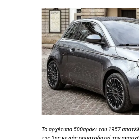
To αρχέτυπο 500αράκι του 1957 αποτέλε
της 3ης γενιάς σηματοδοτεί την απαρχή