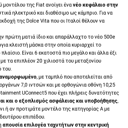
ύ μοντέλου της Fiat ανοίγει ένα
νέο κεφάλαιο στην
ιστικά ηλεκτρικό και διαθέσιμο ως κάμπριο. Για να
δοχή της Dolce Vita που οι Ιταλοί θέλουν να
ην πρώτη ματιά ίδιο και απαράλλαχτο το νέο 500e
ύργια κλειστή μάσκα στην οποία κυριαρχεί το
 πλαίσιο. Είναι 6 εκατοστά πιο μεγάλο και άλλα έξι
 με τα επιπλέον 20 χιλιοστά του μεταξονίου
 του.
 αναμορφωμένο
, με ταμπλό που αποτελείται από
οργάνων 7,0 ιντσών και με ορθογώνια οθόνη 10,25
otainment UConnect5 που έχει πλήρεις δυνατότητες
αι και ο εξοπλισμός ασφάλειας και υποβοήθησης
,
ίνι ή αν προτιμάτε μοντέλο της κατηγορίας Α με
δευτέρου επιπέδου.
 η
απουσία επιλογέα ταχυτήτων στην κεντρική