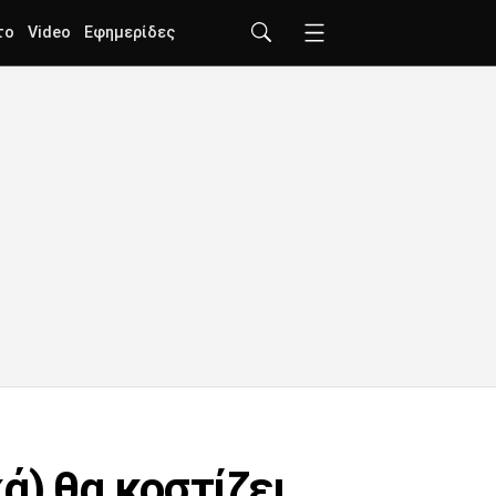
το
Video
Εφημερίδες
κά) θα κοστίζει