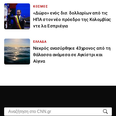
ΚΟΣΜΟΣ
«Δώρο» ενός δισ. δολλαρίων από τις
ΗΠΑ στον νέο πρόεδρο της Κολομβίας
ντε λα Εσπριέγια
ΕΛΛΑΔΑ
Νεκρός ανασύρθηκε 43χρονος από τη
θάλασσα ανάμεσα σε Αγκίστρι και
Αίγινα
Αναζήτηση στο CNN.gr