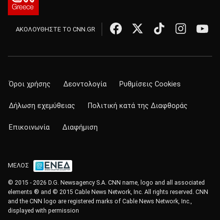
ΑΚΟΛΟΥΘΗΣΤΕ ΤΟ CNN.GR
Όροι χρήσης
Δεοντολογία
Ρυθμίσεις Cookies
Δήλωση εχεμύθειας
Πολιτική κατά της Διαφθοράς
Επικοινωνία
Διαφήμιση
ΜΕΛΟΣ
© 2015 - 2026 D.G. Newsagency S.A. CNN name, logo and all associated
elements ® and © 2015 Cable News Network, Inc. All rights reserved. CNN
and the CNN logo are registered marks of Cable News Network, Inc.,
displayed with permission