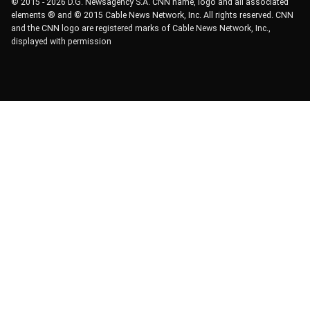
© 2015 - 2026 D.G. Newsagency S.A. CNN name, logo and all associated
elements ® and © 2015 Cable News Network, Inc. All rights reserved. CNN
and the CNN logo are registered marks of Cable News Network, Inc.,
displayed with permission