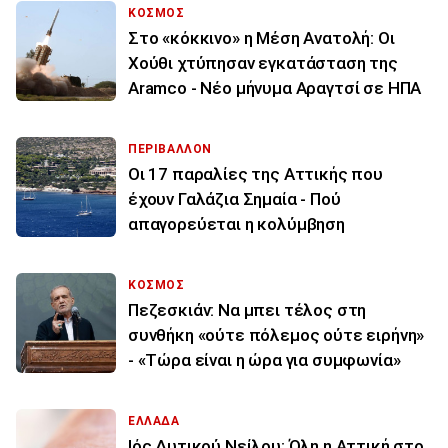
ΚΟΣΜΟΣ
Στο «κόκκινο» η Μέση Ανατολή: Οι
Χούθι χτύπησαν εγκατάσταση της
Aramco - Νέο μήνυμα Αραγτσί σε ΗΠΑ
ΠΕΡΙΒΑΛΛΟΝ
Οι 17 παραλίες της Αττικής που
έχουν Γαλάζια Σημαία - Πού
απαγορεύεται η κολύμβηση
ΚΟΣΜΟΣ
Πεζεσκιάν: Να μπει τέλος στη
συνθήκη «ούτε πόλεμος ούτε ειρήνη»
- «Τώρα είναι η ώρα για συμφωνία»
ΕΛΛΑΔΑ
Ιός Δυτικού Νείλου: Όλη η Αττική στο