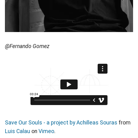
@Fernando Gomez
Save Our Souls - a project by Achilleas Souras
from
Luis Calau
on
Vimeo
.