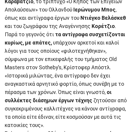
Καραβάτζιο
, το τρίπτυχο «Ο Κήπος των Επίγειων
Απολαύσεων» του Ολλανδού
Ιερώνυμου Μπος
,
όπως και αντίγραφα έργων του
Ντιέγκο Βελάσκεθ
και του ζωγράφου της Αναγέννησης
Κορέτζιο
.
Παρά το γεγονός ότι
τα αντίγραφα συσχετίζονται
κυρίως, με απάτες,
υπάρχουν αρκετοί και καλοί
λόγοι για τους οποίους «φιλοτεχνήθηκαν»,
σύμφωνα με τον επικεφαλής του τμήματος Old
Masters στον Sotheby’s, Κρίστοφερ Απόστλ.
«Ιστορικά μιλώντας, ένα αντίγραφο δεν έχει
αναγκαστικά αρνητικό φορτίο, όπως συνέβη με το
πέρασμα των χρόνων. Όπως είναι γνωστό,
οι
συλλέκτες διάσημων έργων τέχνης
ζητούσαν από
συγκεκριμένους καλλιτέχνες να κάνουν αντίγραφα,
τα οποία είτε έδιναν, είτε κοσμούσαν με αυτά τις
κατοικίες τους».