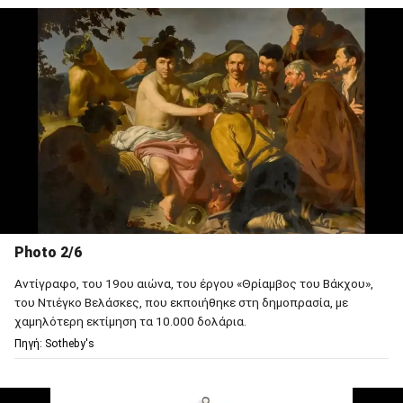
Photo 2/6
Αντίγραφο, του 19ου αιώνα, του έργου «Θρίαμβος του Βάκχου»,
του Ντιέγκο Βελάσκες, που εκποιήθηκε στη δημοπρασία, με
χαμηλότερη εκτίμηση τα 10.000 δολάρια.
Πηγή: Sotheby's