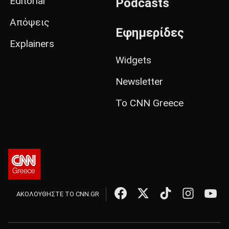
Editorial
Podcasts
Απόψεις
Εφημερίδες
Explainers
Widgets
Newsletter
Το CNN Greece
ΑΚΟΛΟΥΘΗΣΤΕ ΤΟ CNN.GR