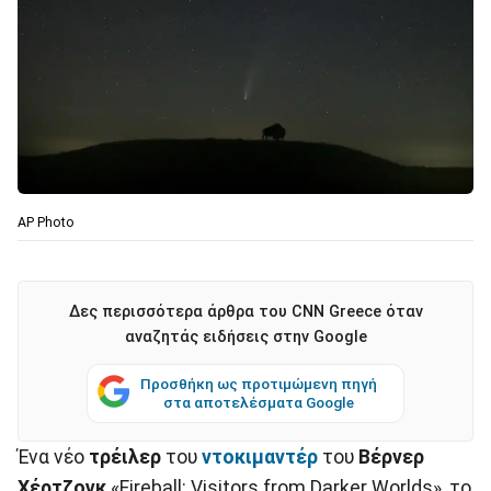
ΑΡ Photo
Δες περισσότερα άρθρα του CNN Greece όταν
αναζητάς ειδήσεις στην Google
Προσθήκη ως προτιμώμενη πηγή
στα αποτελέσματα Google
Ένα νέο
τρέιλερ
του
ντοκιμαντέρ
του
Βέρνερ
Χέρτζογκ
«Fireball: Visitors from Darker Worlds», το