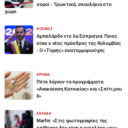
σοροί - Τρωκτικά, σκουλήκια στο
χώρο
ΚΟΣΜΟΣ
Αμπελάρδο ντε λα Εσπριέγια: Ποιος
είναι ο νέος πρόεδρος της Κολομβίας
- Ο «Τίγρης» εκατομμυριούχος
ΧΡΗΜΑ
Πότε λήγουν τα προγράμματα
«Ανακαίνιση Κατοικίας» και «Σπίτι μου
ΙΙ»
ΕΛΛΑΔΑ
Marfin: «Στις φωτογραφίες της
επίθεσης δεν είναι η εντολέας μου»