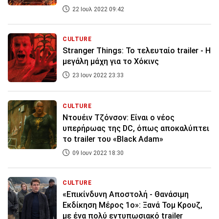
22 Ιουλ 2022 09:42
CULTURE
Stranger Things: Το τελευταίο trailer - Η
μεγάλη μάχη για το Χόκινς
23 Ιουν 2022 23:33
CULTURE
Ντουέιν Τζόνσον: Είναι ο νέος
υπερήρωας της DC, όπως αποκαλύπτει
το trailer του «Black Adam»
09 Ιουν 2022 18:30
CULTURE
«Επικίνδυνη Αποστολή - Θανάσιμη
Εκδίκηση Μέρος 1ο»: Ξανά Τομ Κρουζ,
με ένα πολύ εντυπωσιακό trailer