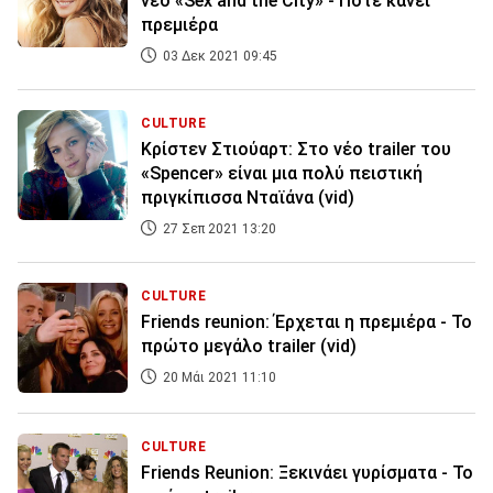
νέο «Sex and the City» - Πότε κάνει
πρεμιέρα
03 Δεκ 2021 09:45
CULTURE
Κρίστεν Στιούαρτ: Στο νέο trailer του
«Spencer» είναι μια πολύ πειστική
πριγκίπισσα Νταϊάνα (vid)
27 Σεπ 2021 13:20
CULTURE
Friends reunion: Έρχεται η πρεμιέρα - Το
πρώτο μεγάλο trailer (vid)
20 Μάι 2021 11:10
CULTURE
Friends Reunion: Ξεκινάει γυρίσματα - Το