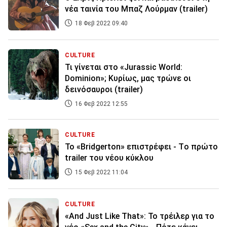
νέα ταινία του Μπαζ Λούρμαν (trailer)
18 Φεβ 2022 09:40
CULTURE
Τι γίνεται στο «Jurassic World:
Dominion»; Κυρίως, μας τρώνε οι
δεινόσαυροι (trailer)
16 Φεβ 2022 12:55
CULTURE
Το «Bridgerton» επιστρέφει - Tο πρώτο
trailer του νέου κύκλου
15 Φεβ 2022 11:04
CULTURE
«And Just Like That»: Το τρέιλερ για το