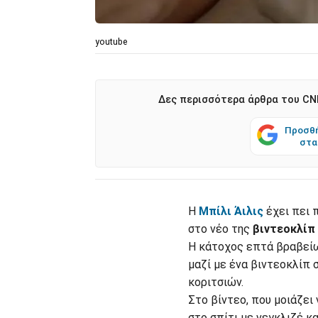
youtube
Δες περισσότερα άρθρα του CNN
Προσθή
στα
Η
Μπίλι Άιλις
έχει πει 
στο νέο της
βιντεοκλίπ
Η κάτοχος επτά βραβείω
μαζί με ένα βιντεοκλίπ
κοριτσιών.
Στο βίντεο, που μοιάζει 
στο σπίτι με νεγκλιζέ κ