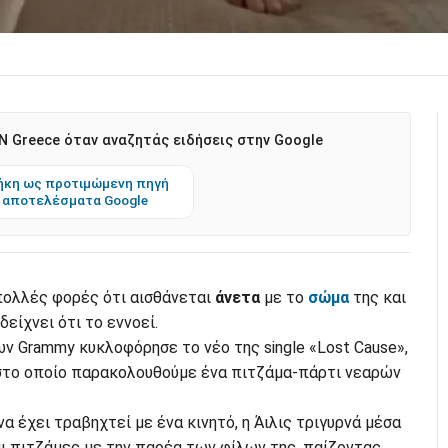
 Greece όταν αναζητάς ειδήσεις στην Google
κη ως προτιμώμενη πηγή
 αποτελέσματα Google
πολλές φορές ότι αισθάνεται
άνετα
με το
σώμα
της και
δείχνει ότι το εννοεί.
ν Grammy κυκλοφόρησε το νέο της single «Lost Cause»,
 στο οποίο παρακολουθούμε ένα πιτζάμα-πάρτι νεαρών
να έχει τραβηχτεί με ένα κινητό, η Άιλις τριγυρνά μέσα
αι πιτζάμες με την παρέα των φίλων της, παίζοντας