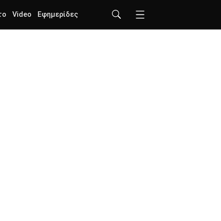
το
Video
Εφημερίδες