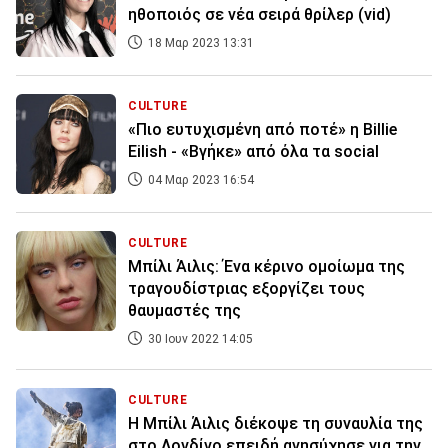
ηθοποιός σε νέα σειρά θρίλερ (vid)
18 Μαρ 2023 13:31
CULTURE
«Πιο ευτυχισμένη από ποτέ» η Billie
Eilish - «Βγήκε» από όλα τα social
04 Μαρ 2023 16:54
CULTURE
Μπίλι Άιλις: Ένα κέρινο ομοίωμα της
τραγουδίστριας εξοργίζει τους
θαυμαστές της
30 Ιουν 2022 14:05
CULTURE
Η Μπίλι Άιλις διέκοψε τη συναυλία της
στο Λονδίνο επειδή ανησύχησε για την