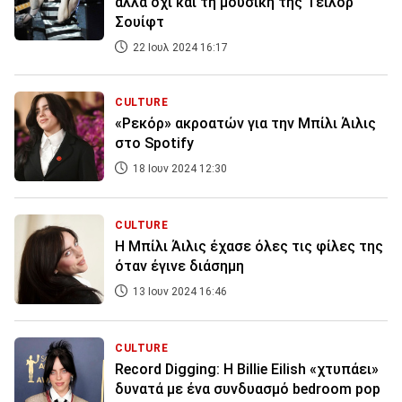
αλλά όχι και τη μουσική της Τέιλορ
Σουίφτ
22 Ιουλ 2024 16:17
CULTURE
«Ρεκόρ» ακροατών για την Μπίλι Άιλις
στο Spotify
18 Ιουν 2024 12:30
CULTURE
Η Μπίλι Άιλις έχασε όλες τις φίλες της
όταν έγινε διάσημη
13 Ιουν 2024 16:46
CULTURE
Record Digging: H Billie Eilish «χτυπάει»
δυνατά με ένα συνδυασμό bedroom pop