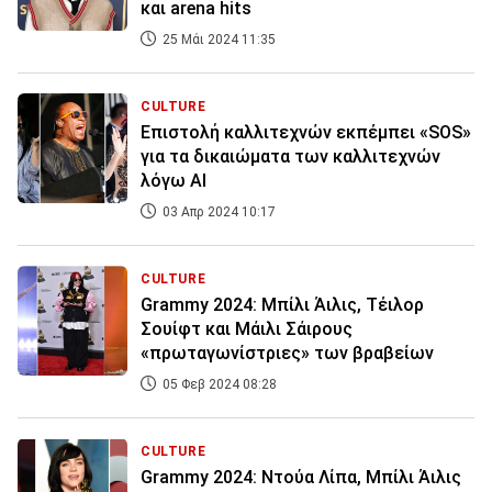
και arena hits
25 Μάι 2024 11:35
CULTURE
Επιστολή καλλιτεχνών εκπέμπει «SOS»
για τα δικαιώματα των καλλιτεχνών
λόγω AI
03 Απρ 2024 10:17
CULTURE
Grammy 2024: Μπίλι Άιλις, Τέιλορ
Σουίφτ και Μάιλι Σάιρους
«πρωταγωνίστριες» των βραβείων
05 Φεβ 2024 08:28
CULTURE
Grammy 2024: Ντούα Λίπα, Μπίλι Άιλις