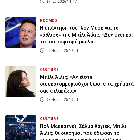
27 Ιαν 2026 11:47
ΚΟΣΜΟΣ
H απάντηση του Ίλον Μασκ για το
«άθλιος» της Μπίλι Άιλις: «Δεν έχει και
το πιο κοφτερό μυαλό»
19 Νοε 2025 12:51
CULTURE
Μπίλι Άιλις: «Αν είστε
δισεκατομμυριούχοι δώστε τα χρήματά
σας φιλαράκια»
03 Νοε 2025 10:51
CULTURE
Πολ Μακάρτνεϊ, Σάλμα Χάγιεκ, Μπίλι
Άιλις: Οι διάσημοι που έδωσαν το
«παρών» στην συναυλία των Oasis