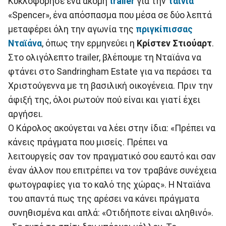
Κυκλοφόρησε ένα ακόμη
trailer
για την
ταινία
«Spencer», ένα απόσπασμα που μέσα σε δύο λεπτά
μεταφέρει όλη την αγωνία της
πριγκίπισσας
Νταϊάνα
, όπως την ερμηνεύει η
Κρίστεν Στιούαρτ
.
Στο ολιγόλεπτο trailer, βλέπουμε τη Νταϊάνα να
φτάνει στο Sandringham Estate για να περάσει τα
Χριστούγεννα με τη βασιλική οικογένεια. Πριν την
άφιξή της, όλοι ρωτούν πού είναι και γιατί έχει
αργήσει.
Ο Κάρολος ακούγεται να λέει στην ίδια: «Πρέπει να
κάνεις πράγματα που μισείς. Πρέπει να
λειτουργείς σαν τον πραγματικό σου εαυτό και σαν
έναν άλλον που επιτρέπει να τον τραβάνε συνέχεια
φωτογραφίες για το καλό της χώρας». Η Νταϊάνα
του απαντά πως της αρέσει να κάνει πράγματα
συνηθισμένα και απλά: «Οτιδήποτε είναι αληθινό».