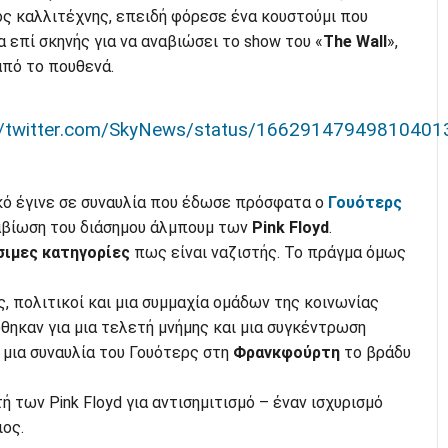
ς καλλιτέχνης, επειδή φόρεσε ένα κουστούμι που
α επί σκηνής για να αναβιώσει το show του «
The Wall
»,
από το πουθενά.
//twitter.com/SkyNews/status/16629147949810401
ό έγινε σε συναυλία που έδωσε πρόσφατα ο
Γουότερς
ναβίωση του διάσημου άλμπουμ των
Pink Floyd
.
σιμες
κατηγορίες
πως είναι ναζιστής. Το πράγμα όμως
 πολιτικοί και μια συμμαχία ομάδων της κοινωνίας
ηκαν για μια τελετή μνήμης και μια συγκέντρωση
 μια συναυλία του Γουότερς στη
Φρανκφούρτη
το βράδυ
ή των Pink Floyd για αντισημιτισμό – έναν ισχυρισμό
ιος.