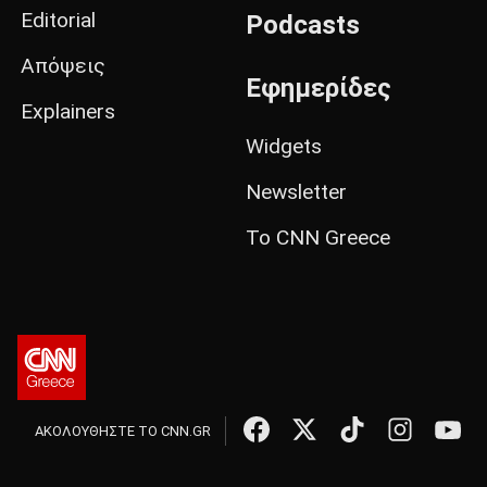
Editorial
Podcasts
Απόψεις
Εφημερίδες
Explainers
Widgets
Newsletter
Το CNN Greece
ΑΚΟΛΟΥΘΗΣΤΕ ΤΟ CNN.GR