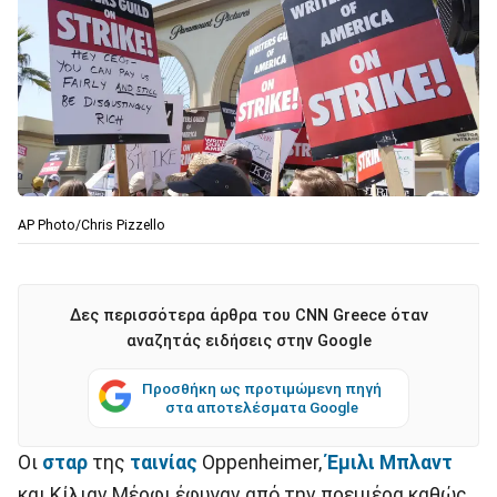
AP Photo/Chris Pizzello
Δες περισσότερα άρθρα του CNN Greece όταν
αναζητάς ειδήσεις στην Google
Προσθήκη ως προτιμώμενη πηγή
στα αποτελέσματα Google
Οι
σταρ
της
ταινίας
Oppenheimer,
Έμιλι Μπλαντ
και Κίλιαν Μέρφι έφυγαν από την πρεμιέρα καθώς