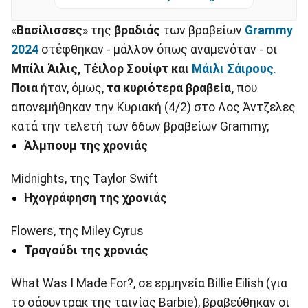
«
Βασίλισσες
» της
βραδιάς
των βραβείων
Grammy
2024
στέφθηκαν - μάλλον όπως αναμενόταν - οι
Μπίλι Άιλις, Τέιλορ Σουίφτ και
Μάιλι Σάιρους
.
Ποια
ήταν, όμως,
τα κυριότερα βραβεία,
που
απονεμήθηκαν την Κυριακή (4/2) στο Λος Άντζελες
κατά την τελετή των 66ων βραβείων Grammy;
Άλμπουμ της χρονιάς
Midnights, της Taylor Swift
Ηχογράφηση της χρονιάς
Flowers, της Miley Cyrus
Τραγούδι της χρονιάς
What Was I Made For?, σε ερμηνεία Billie Eilish (για
το σάουντρακ της ταινίας Barbie), βραβεύθηκαν οι