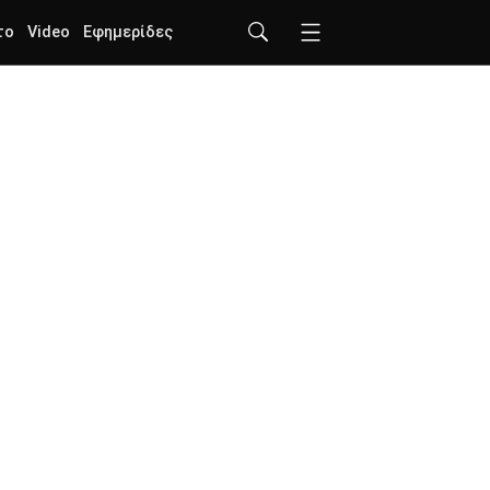
το
Video
Εφημερίδες