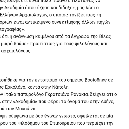
σας έλεγε ότι είναι πολύ πιθανό ο Πλάτωνας να
 Ακαδημία όπου έζησε και δίδαξε», μας λέει ο
Ελλήνων Αρχαιολόγων, ο οποίος τονίζει πως «η
ριών είναι αντικείμενο συνεκτίμησης άλλων πηγών
πογραφίας».
 ότι η ανάγνωση κειμένου από τα έγγραφα της Βίλας
 μικρό θαύμα» πρωτίστως για τους φιλολόγους και
 αρχαιολόγους.
οιήθηκε για τον εντοπισμό του σημείου βασίσθηκε σε
ς Ερκολάνο, κοντά στην Νάπολη.
ν Ιταλό παπυρολόγο Γκρατσιάνο Ρανόκια, δείχνει ότι ο
στην «Ακαδημία» που φέρει το όνομά του στην Αθήνα,
αού των Μουσών».
ψη, σύμφωνα με όσα έγιναν γνωστά, οφείλεται σε μία
ρου του Φιλόδημου του Επικούρειου που περιέχει την