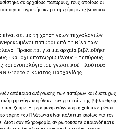
ασίστηκε σε αρχαίους παπύρους, τους οποίους οι
 αποκρυπτογραφήσουν με τη χρήση ενός βιονικού
 είναι ότι με τη χρήση νέων τεχνολογιών
πανθρακωμένοι πάπυροι από τη Βίλα των
άνο. Πρόκειται για μία αρχαία βιβλιοθήκη
υς - και όχι αποτεφρωμένους - παπύρους
ας και ανυπολόγιστου γνωστικού πλούτου»
CNN Greece o Κώστας Πασχαλίδης.
ρελθόν απόπειρα ανάγνωσης των παπύρων και δυστυχώς
α ακόμη η ανάγνωση όλων των γραπτών της βιβλιοθήκης
νο που ζούμε. Η φερόμενη ανάγνωση αρχαίου κειμένου
πο ταφής του Πλάτωνα είναι πολύτιμη κυρίως για τον
ε. Διότι σαν πληροφορία, αν ρωτούσατε οποιονδήποτε