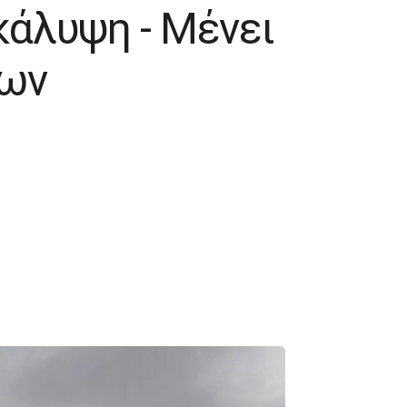
κάλυψη - Mένει
των