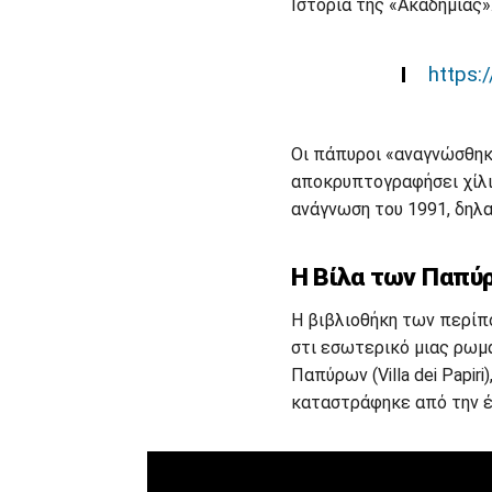
Ιστορία της «Ακαδημίας»
https:
Οι πάπυροι «αναγνώσθηκα
αποκρυπτογραφήσει χίλι
ανάγνωση του 1991, δηλ
Η Βίλα των Παπύ
Η βιβλιοθήκη των περίπ
στι εσωτερικό μιας ρωμ
Παπύρων (Villa dei Papir
καταστράφηκε από την έκ