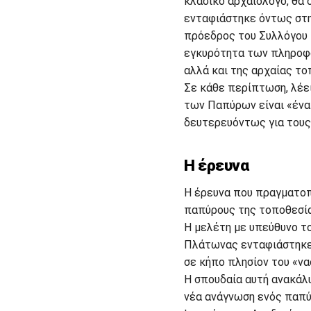
κλασικό αρχαιολόγο, θα 
ενταφιάστηκε όντως στην
πρόεδρος του Συλλόγου 
εγκυρότητα των πληροφο
αλλά και της αρχαίας το
Σε κάθε περίπτωση, λέει
των Παπύρων είναι «ένα
δευτερευόντως για τους
Η έρευνα
Η έρευνα που πραγματοπ
παπύρους της τοποθεσία
Η μελέτη με υπεύθυνο το
Πλάτωνας ενταφιάστηκε 
σε κήπο πλησίον του «ν
Η σπουδαία αυτή ανακάλυ
νέα ανάγνωση ενός παπύ