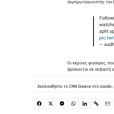
συμπρωταγωνιστής του
Follow
watch
split u
pic.tw
— sudh
Οι κέρινες φιγούρες, πο
βρίσκονται σε σεβαστή α
Ακολουθήστε το CNN Greece στο κανάλι