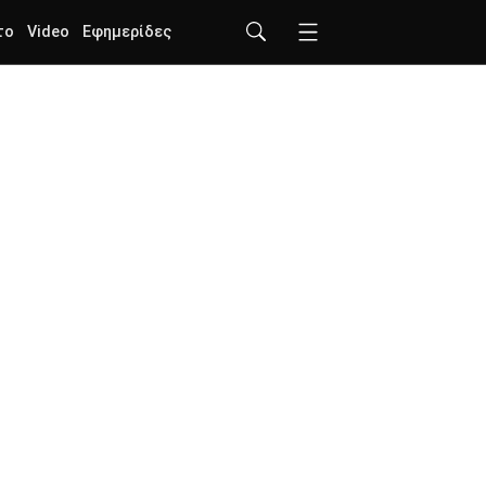
το
Video
Εφημερίδες