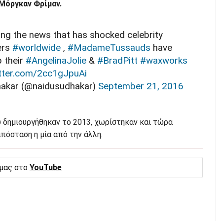
Μόργκαν Φρίμαν.
ing the news that has shocked celebrity
ers
#worldwide
,
#MadameTussauds
have
p their
#AngelinaJolie
&
#BradPitt
#waxworks
itter.com/2cc1gJpuAi
akar (@naidusudhakar)
September 21, 2016
υ δημιουργήθηκαν το 2013, χωρίστηκαν και τώρα
πόσταση η μία από την άλλη.
 μας στο
YouTube