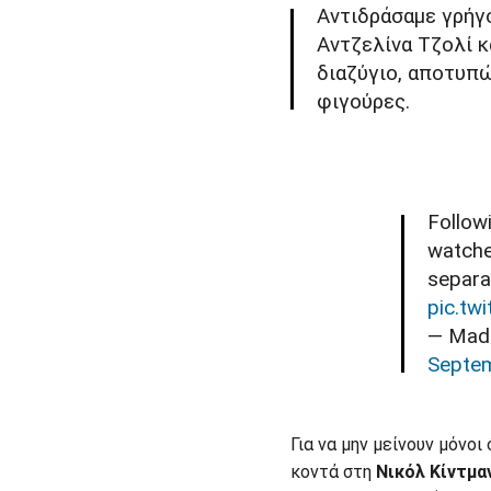
Αντιδράσαμε γρήγο
Αντζελίνα Τζολί κ
διαζύγιο, αποτυπώ
φιγούρες.
Follow
watche
separat
pic.tw
— Mad
Septem
Για να μην μείνουν μόνοι
κοντά στη
Νικόλ Κίντμα