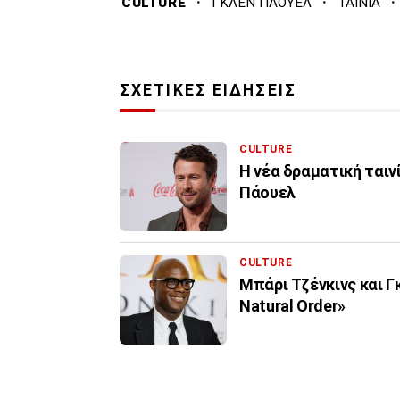
·
·
·
CULTURE
ΓΚΛΕΝ ΠΑΟΥΕΛ
ΤΑΙΝΙΑ
ΣΧΕΤΙΚΕΣ ΕΙΔΗΣΕΙΣ
CULTURE
Η νέα δραματική ταιν
Πάουελ
CULTURE
Μπάρι Τζένκινς και Γκλεν Πάουελ συμπρωτα
Natural Order»