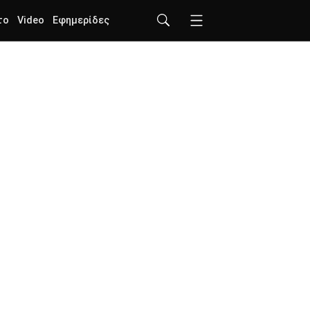
το
Video
Εφημερίδες