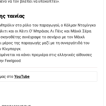
μένο να τον βλέπει να υποκύπτει».
ης ταινίας
 Μπρόλιν στο ρόλο του παραγωγού, ο Κόλμαν Ντομίνγκο
ιτι και οι Κέιτι Ο' Μπράιαν, Λι Πέις και Μάικλ Σέρα.
ο σκηνοθέτης συνέγραψε το σενάριο με τον Μάικλ
 μέρος της παραγωγής μαζί με τη συνεργάτιδά του
ν Κίνμπεργκ.
αμένεται να κάνει πρεμιέρα στις ελληνικές αίθουσες
ην Feelgood.
 μας στο
YouTube