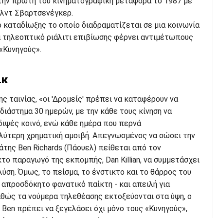
την πρώτη του κινηματογραφική μεταφορά το 1987 με
λντ Σβαρτσενέγκερ.
ρ καταδίωξης το οποίο διαδραματίζεται σε μια κοινωνία
α τηλεοπτικό ριάλιτι επιβίωσης φέρνει αντιμέτωπους
«Κυνηγούς».
ικ
ς ταινίας, «οι 'Δρομείς' πρέπει να καταφέρουν να
διάστημα 30 ημερών, με την κάθε τους κίνηση να
διψές κοινό, ενώ κάθε ημέρα που περνά
λύτερη χρηματική αμοιβή. Απεγνωσμένος να σώσει την
άτης Ben Richards (Πάουελ) πείθεται από τον
το παραγωγό της εκπομπής, Dan Killian, να συμμετάσχει
λύση. Όμως, το πείσμα, το ένστικτο και το θάρρος του
απροσδόκητο φανατικό παίκτη - και απειλή για
αθώς τα νούμερα τηλεθέασης εκτοξεύονται στα ύψη, ο
ο Ben πρέπει να ξεγελάσει όχι μόνο τους «Κυνηγούς»,