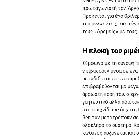
Man» έγινε γνωστό από 
πρωταγωνιστή τον 'Αρνο
Πρόκειται για ένα θρίλε
του μέλλοντος, όπου έν
τους «Δρομείς» με τους 
Η πλοκή του ριμέ
Σύμφωνα με τη σύνοψη τη
επιβιώσουν μέσα σε ένα 
μεταδίδεται σε ένα αιμο
επιβραβεύονται με μεγα
άρρωστη κόρη του, ο εργ
γοητευτικό αλλά αδίστακ
στο παιχνίδι ως έσχατη 
Ben τον μετατρέπουν σε 
ολόκληρο το σύστημα. Κ
κίνδυνος αυξάνεται και 