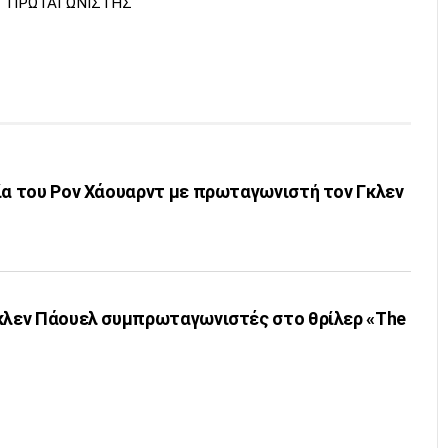
ΠΡΩΤΑΓΩΝΙΣΤΗΣ
ία του Ρον Χάουαρντ με πρωταγωνιστή τον Γκλεν
γωνιστές στο θρίλερ «The