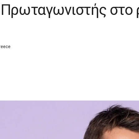
 Πρωταγωνιστής στο ρ
reece